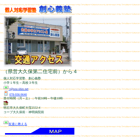
（県営大久保第二住宅前）から４０歩。神明病院、コープ大久
個人対応学習塾 創心義塾
小学１年生～高校３年生
t@sou-shin.net
078-936-9640
受付時間（月～土）：午前10時～午後10時
明石市大久保町大窪2552-4
コープ大久保前・神明病院前
友達に教える