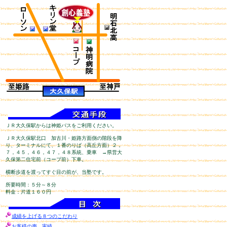
ＪＲ大久保駅からは神姫バスをご利用ください。
ＪＲ大久保駅北口 加古川・姫路方面側の階段を降
り、ターミナルにて、１番のりば（高丘方面）２，
７，４５，４６，４７，４８系統、乗車 →県営大
久保第二住宅前（コープ前）下車。
横断歩道を渡ってすぐ目の前が、当塾です。
所要時間：５分～８分
料金：片道１６０円
成績を上げる８つのこだわり
お客様の声、実績