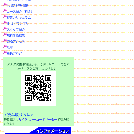
お悩み解決情報
コース紹介（料金）
授業カリキュラム
Ｅ-１グランプリ
スタッフ紹介
無料体験授業
交通アクセス
沿革
塾長ブログ
アナタの携帯電話から、このＱＲコードで当ホー
ムページをご覧いただけます。
＜読み取り方法＞
携帯電話→
カメラ
→
バーコードリーダー
で読み取り
できます。